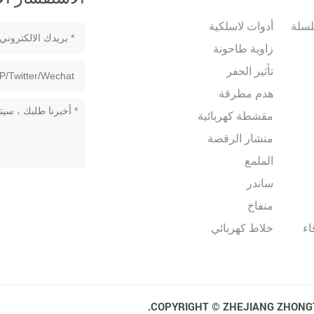
سلسلة
أدوات لاسلكية
زاوية طاحونة
تأثير الحفر
هدم مطرقة
مقشطة كهربائية
منشار الرقصة
الملمع
ساندر
منفاخ
اء
خلاط كهربائي
COPYRIGHT © ZHEJIANG ZHONGT