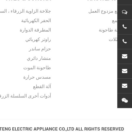
ملمع مزدوج العمل
جلاخة الزاوية الزرقاء ، ال
الملمع
الحفر الكهربائية
زاوية طاحونة
المطرقة الدوارة
مُكَمِّلات
راوتر كهربائي
حزام ساندر
منشار دائري
طاحونة الموت
se
مسدس حرارة
آلة القطع
atec
أدوات أخرى السلسلة الزرق
ENG ELECTRIC APPLIANCE CO.,LTD ALL RIGHTS RESERVED.