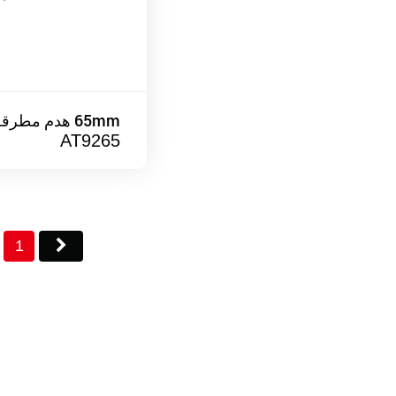
65mm هدم مطرقة
AT9265
1