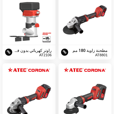
مطحنة زاوية 180 مم
راوتر كهربائي بدون فرش 6 مم
AT2106
AT8801