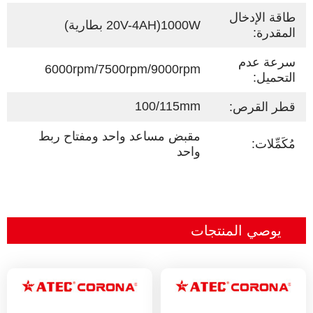
طاقة الإدخال
1000W(20V-4AH
بطارية)
المقدرة:
سرعة عدم
6000rpm/7500rpm/9000rpm
التحميل:
100/115mm
قطر القرص:
مقبض مساعد واحد ومفتاح ربط
مُكَمِّلات:
واحد
يوصي المنتجات