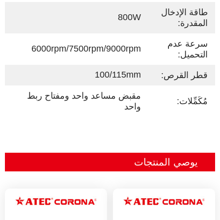
طاقة الإدخال
800W
المقدرة:
سرعة عدم
6000rpm/7500rpm/9000rpm
التحميل:
100/115mm
قطر القرص:
مقبض مساعد واحد ومفتاح ربط
مُكَمِّلات:
واحد
يوصي المنتجات