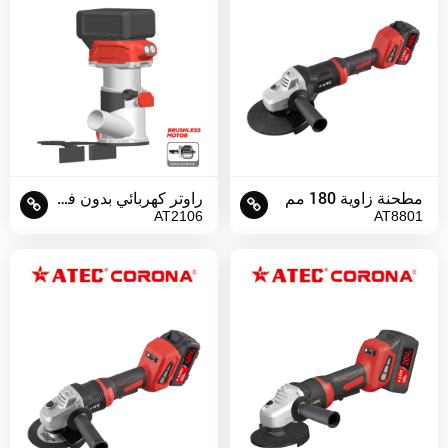
مطحنة زاوية 180 مم
راوتر كهربائي بدون فرش 6 مم
AT2106
AT8801