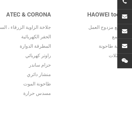
ATEC & CORONA
HAOWEI tools
ملمع مزدوج العمل
جلاخة الزاوية الزرقاء ، ال
se
الملمع
الحفر الكهربائية
زاوية طاحونة
المطرقة الدوارة
atec
مُكَمِّلات
راوتر كهربائي
حزام ساندر
منشار دائري
طاحونة الموت
مسدس حرارة
آلة القطع
أدوات أخرى السلسلة الزرق