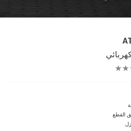
A
كهربائي
★★
ة
 القطع
زل