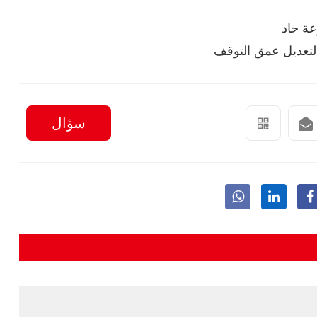
ة حاد
سؤال