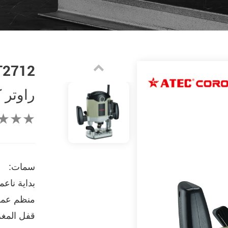
T2712
راوتر 
★★★
سمات:
بداية ناعم
منظم عمق
قفل المغ