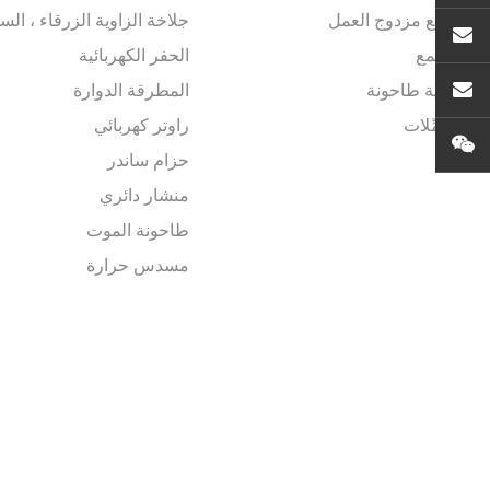
ملمع مزدوج العمل
جلاخة الزاوية الزرقاء ، ال
se
الملمع
الحفر الكهربائية
زاوية طاحونة
المطرقة الدوارة
atec
مُكَمِّلات
راوتر كهربائي
حزام ساندر
منشار دائري
طاحونة الموت
مسدس حرارة
آلة القطع
أدوات أخرى السلسلة الزرق
ENG ELECTRIC APPLIANCE CO.,LTD ALL RIGHTS RESERVED.