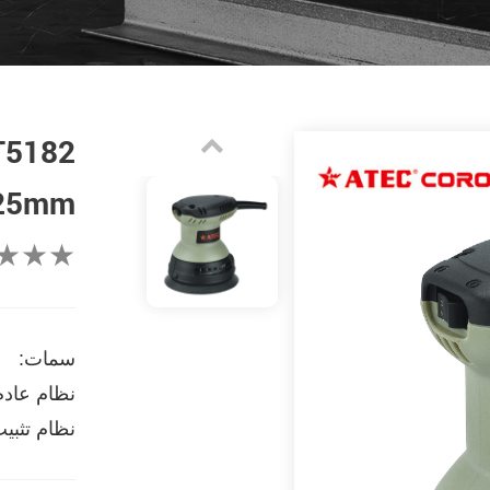
T5182
125mm سا
★★★
سمات:
نظام عادم 
نظام تثبي