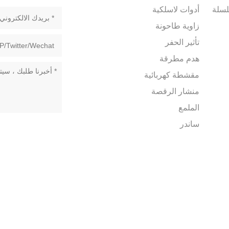
سلسلة
أدوات لاسلكية
زاوية طاحونة
تأثير الحفر
هدم مطرقة
مقشطة كهربائية
منشار الرقصة
الملمع
ساندر
منفاخ
اء
خلاط كهربائي
COPYRIGHT © ZHEJIANG ZHONGT