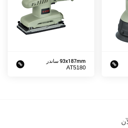
93x187mm ساندر
AT5180
آن